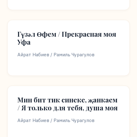
Гүзәл Өфем / Прекрасная моя
Уфа
Айрат Набиев / Рамиль Чурагулов
Мин бит тик синеке, җанкаем
/ Я только для тебя, душа моя
Айрат Набиев / Рамиль Чурагулов