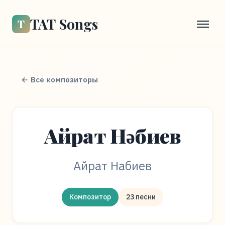
TAT Songs
Т
← Все композиторы
Айрат Нәбиев
Айрат Набиев
Композитор
23 песни