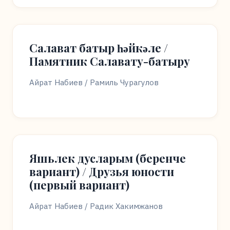
Салават батыр һәйкәле /
Памятник Салавату-батыру
Айрат Набиев / Рамиль Чурагулов
Яшьлек дусларым (беренче
вариант) / Друзья юности
(первый вариант)
Айрат Набиев / Радик Хакимжанов