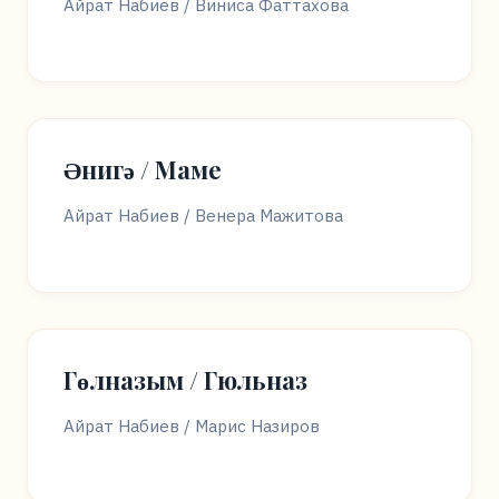
Айрат Набиев / Виниса Фаттахова
Әнигә / Маме
Айрат Набиев / Венера Мажитова
Гөлназым / Гюльназ
Айрат Набиев / Марис Назиров