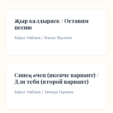
Җыр калдыраек / Оставим
песню
Айрат Набиев / Фанис Яруллин
Синең өчен (икенче вариант) /
Для тебя (второй вариант)
Айрат Набиев / Замира Гараева