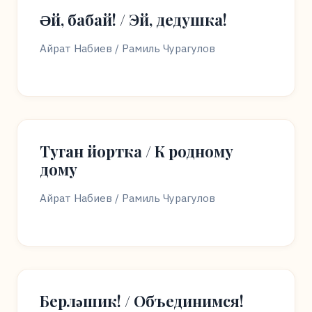
Әй, бабай! / Эй, дедушка!
Айрат Набиев / Рамиль Чурагулов
Туган йортка / К родному
дому
Айрат Набиев / Рамиль Чурагулов
Берләшик! / Объединимся!