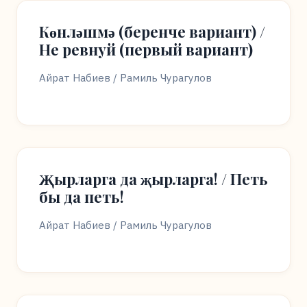
Көнләшмә (беренче вариант) /
Не ревнуй (первый вариант)
Айрат Набиев / Рамиль Чурагулов
Җырларга да җырларга! / Петь
бы да петь!
Айрат Набиев / Рамиль Чурагулов