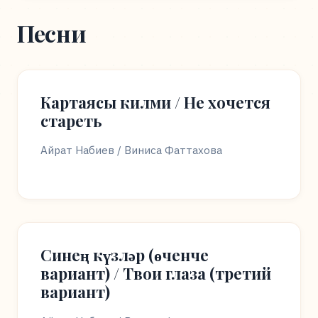
Песни
Картаясы килми / Не хочется
стареть
Айрат Набиев / Виниса Фаттахова
Синең күзләр (өченче
вариант) / Твои глаза (третий
вариант)