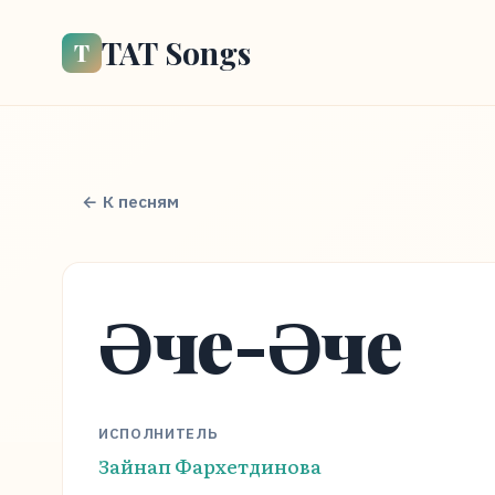
TAT Songs
Т
← К песням
Әче-Әче
ИСПОЛНИТЕЛЬ
Зайнап Фархетдинова