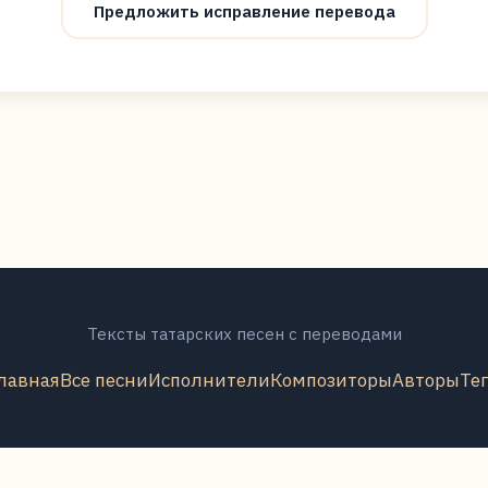
Предложить исправление перевода
Тексты татарских песен с переводами
лавная
Все песни
Исполнители
Композиторы
Авторы
Те