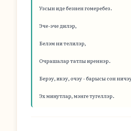
Узсын иде безнен гомеребез.

Эче-эче дилэр,

Белэм ни телилэр,

Очрашалар татлы иреннэр.

Берэу, икэу, очэу - барысы сон ничэу
Эх минутлар, мэнге тугеллэр.