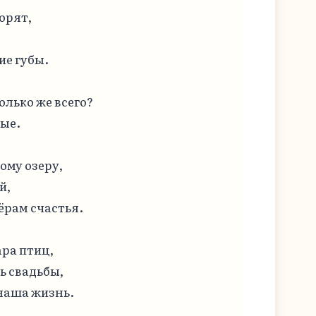
орят,

е губы.

олько же всего?

ые.

му озеру,

,

рам счастья.

ра птиц,

 свадьбы,

наша жизнь.
