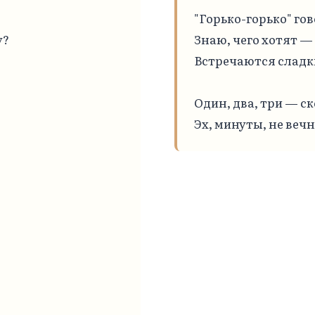
"Горько-горько" гов
?

Знаю, чего хотят —

Встречаются сладки
Один, два, три — ск
Эх, минуты, не веч