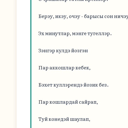
Берэу, икэу, очэу - барысы сон ничэу
Эх минутлар, мэнге тугеллэр.

Зэнгэр кулдэ йозгэн

Пар аккошлар кебек,

Бэхет куллэрендэ йозик без.

Пар кошлардай сайрап,

Туй конедэй шаулап,
