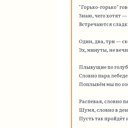
"Горько-горько" гов
Знаю, чего хотят —

Встречаются сладки
Один, два, три — ск
Эх, минуты, не вечн
Плывущие по голубо
Словно пара лебедей
Поплывём мы по озё
Распевая, словно па
Шумя, словно в день
Пусть так пройдёт 