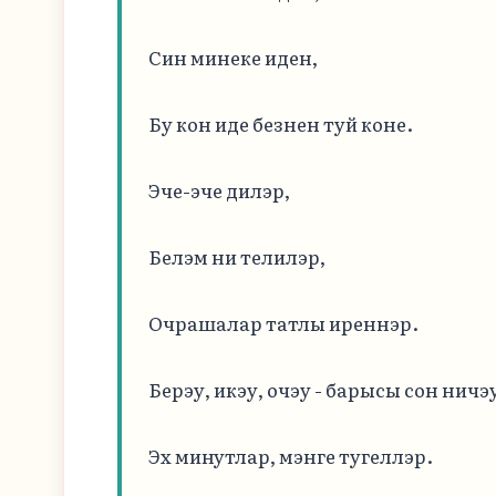
Син минеке иден,

Бу кон иде безнен туй коне.

Эче-эче дилэр,

Белэм ни телилэр,

Очрашалар татлы иреннэр.

Берэу, икэу, очэу - барысы сон ничэу
Эх минутлар, мэнге тугеллэр.
