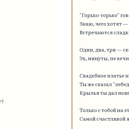
"Горько-горько" гов
Знаю, чего хотят —

Встречаются сладки
Один, два, три — ск
Эх, минуты, не вечн
Свадебное платье н
Ты же сказал "лебедь
Крылья ты дал моим
?

Только с тобой на эт
Самой счастливой я