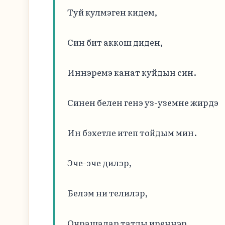
Туй кулмэген кидем,

Син бит аккош диден,

Иннэремэ канат куйдын син.

Синен белен генэ уз-уземне жирдэ

Ин бэхетле итеп тойдым мин.

Эче-эче дилэр,

Белэм ни телилэр,

Очрашалар татлы иреннэр.
