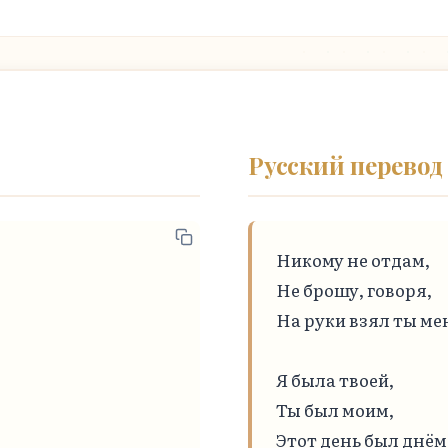
Русский перевод
Никому не отдам,

Не брошу, говоря,

На руки взял ты мен
Я была твоей,

Ты был моим,

Этот день был днём