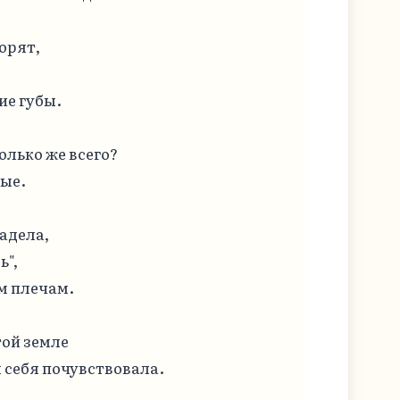
орят,

е губы.

олько же всего?

ые.

адела,

",

 плечам.

ой земле

 себя почувствовала.
