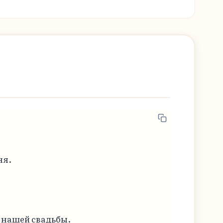
я.

 нашей свадьбы.
