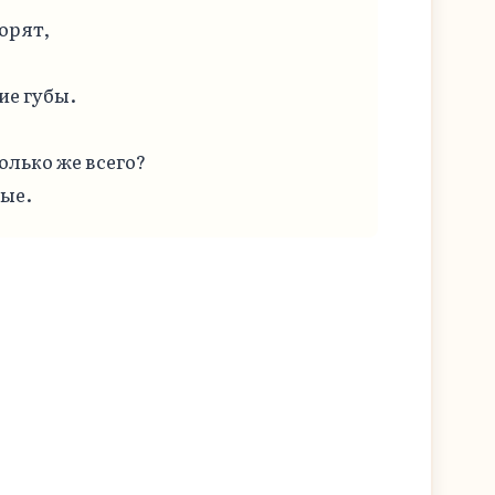
орят,

е губы.

олько же всего?

ные.