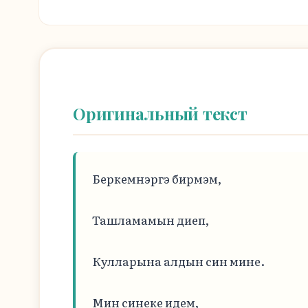
Оригинальный текст
Беркемнэргэ бирмэм,

Ташламамын диеп,

Кулларына алдын син мине.

Мин синеке идем,
