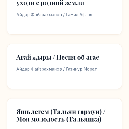
уходи с родной земли
Айдар Файзрахманов / Гамил Афзал
Агай җыры / Песня об агае
Айдар Файзрахманов / Газинур Морат
Яшьлегем (Тальян гармун) /
Моя молодость (Тальянка)