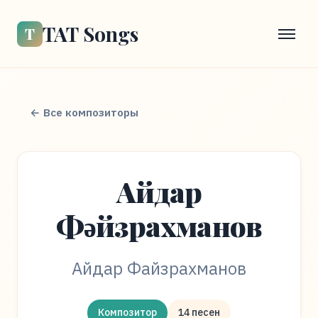
TAT Songs
Т
← Все композиторы
Айдар
Фәйзрахманов
Айдар Файзрахманов
Композитор
14 песен