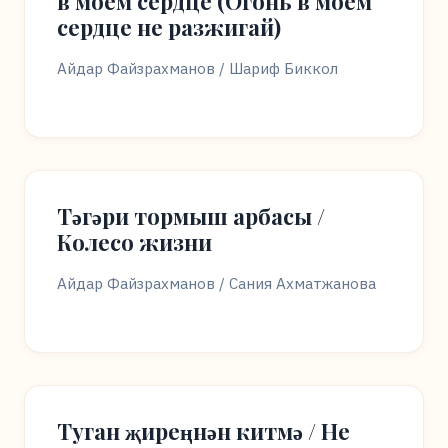
в моем сердце (Огонь в моем
сердце не разжигай)
Айдар Файзрахманов / Шариф Биккол
Тәгәри тормыш арбасы /
Колесо жизни
Айдар Файзрахманов / Сания Ахматжанова
Туган җиреңнән китмә / Не