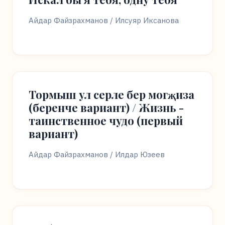
Айдар Файзрахманов / Илсуяр Иксанова
Тормыш ул серле бер могҗиза
(беренче вариант) / Жизнь -
таинственное чудо (первый
вариант)
Айдар Файзрахманов / Илдар Юзеев