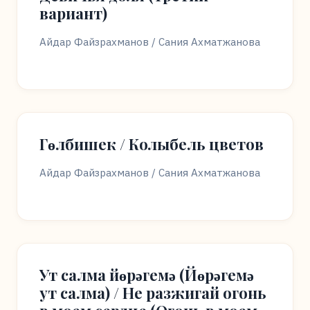
вариант)
Айдар Файзрахманов / Сания Ахматжанова
Гөлбишек / Колыбель цветов
Айдар Файзрахманов / Сания Ахматжанова
Ут салма йөрәгемә (Йөрәгемә
ут салма) / Не разжигай огонь