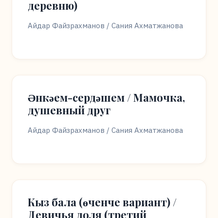
деревню)
Айдар Файзрахманов / Сания Ахматжанова
Әнкәем-сердәшем / Мамочка,
душевный друг
Айдар Файзрахманов / Сания Ахматжанова
Кыз бала (өченче вариант) /
Девичья доля (третий