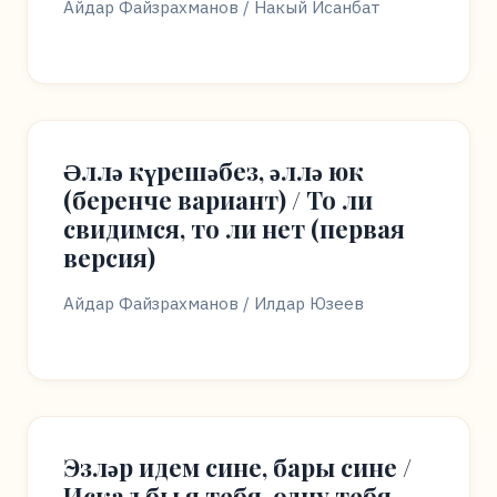
Айдар Файзрахманов / Накый Исанбат
Әллә күрешәбез, әллә юк
(беренче вариант) / То ли
свидимся, то ли нет (первая
версия)
Айдар Файзрахманов / Илдар Юзеев
Эзләр идем сине, бары сине /
Искал бы я тебя, одну тебя