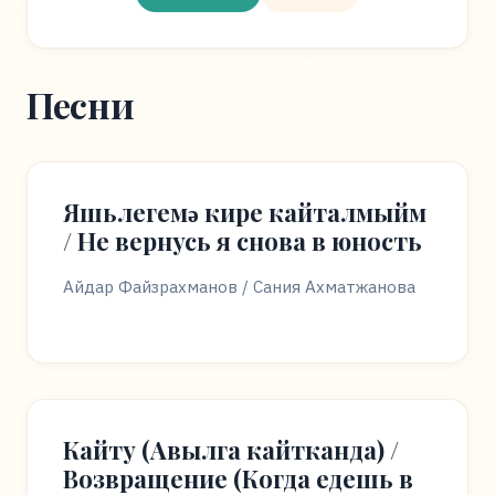
Песни
Яшьлегемә кире кайталмыйм
/ Не вернусь я снова в юность
Айдар Файзрахманов / Сания Ахматжанова
Кайту (Авылга кайтканда) /
Возвращение (Когда едешь в