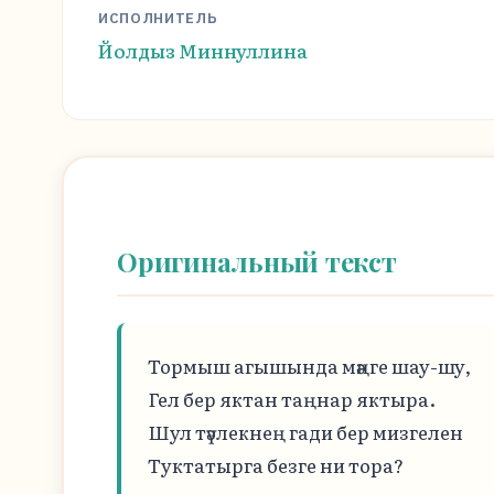
ИСПОЛНИТЕЛЬ
Йолдыз Миннуллина
Оригинальный текст
Тормыш агышында мәңге шау-шу,

Гел бер яктан таңнар яктыра.

Шул тәүлекнең гади бер мизгелен

Туктатырга безге ни тора?
