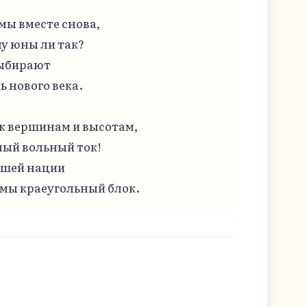
мы вместе снова,

 юны ли так?

ыбирают

 нового века.

 к вершинам и высотам,

ный вольный ток!

шей нации

 мы краеугольный блок.