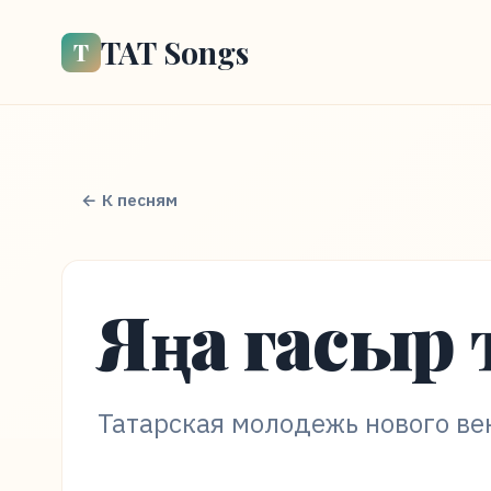
TAT Songs
Т
← К песням
Яңа гасыр 
Татарская молодежь нового ве