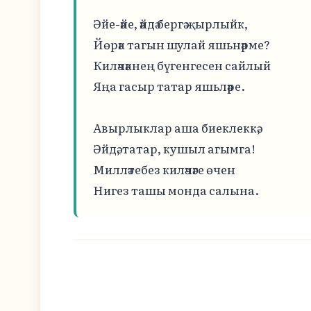
Әйе-әйе, әйдә бергә җырлыйк,

Йөрәк тагын шулай яшьнәрме?

Киләчәкнең бүгенгесен сайлый

Яңа гасыр татар яшьләре.

Авырлыклар аша биеклеккә,

Әйдә, татар, кушыл агымга!

Милләтебез киләчәге өчен

Нигез ташы монда салына.