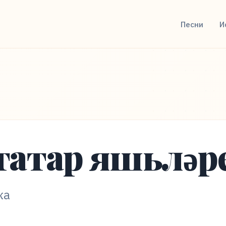
Песни
И
татар яшьләр
ка