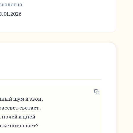
БНОВЛЕНО
8.01.2026
чный шум и звон,

ассвет светает.

 ночей и дней

 же помешает?
