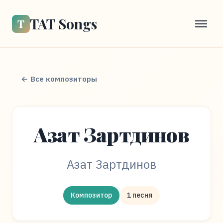
TAT Songs
Т
← Все композиторы
Азат Зартдинов
Азат Зартдинов
Композитор
1 песня