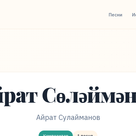
Песни
И
рат Сөләймә
Айрат Сулайманов