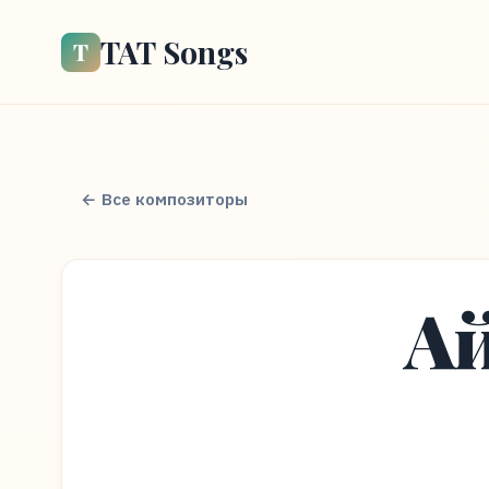
TAT Songs
Т
← Все композиторы
Ай