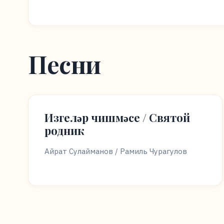
Песни
Изгеләр чишмәсе / Святой
родник
Айрат Сулайманов / Рамиль Чурагулов