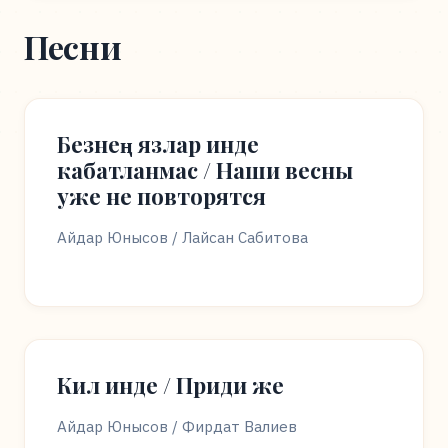
Песни
Безнең язлар инде
кабатланмас / Наши весны
уже не повторятся
Айдар Юнысов / Лайсан Сабитова
Кил инде / Приди же
Айдар Юнысов / Фирдат Валиев