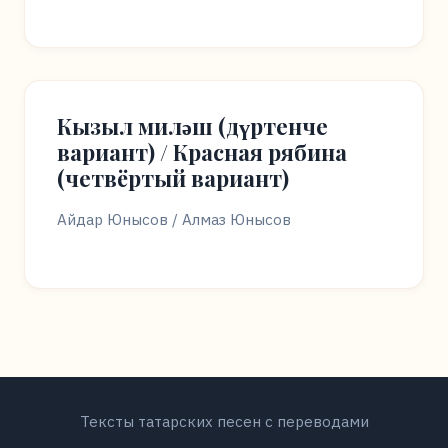
Кызыл миләш (дүртенче
вариант) / Красная рябина
(четвёртый вариант)
Айдар Юнысов / Алмаз Юнысов
Тексты татарских песен с переводами