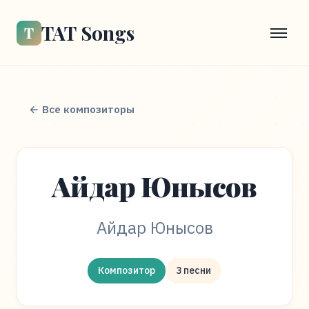
TAT Songs
Т
← Все композиторы
Айдар Юнысов
Айдар Юнысов
Композитор
3 песни