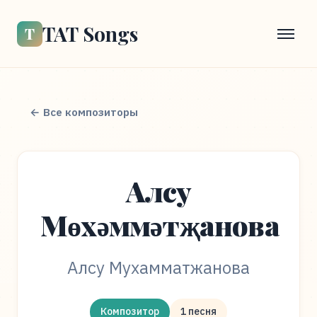
TAT Songs
Т
← Все композиторы
Алсу
Мөхәммәтҗанова
Алсу Мухамматжанова
Композитор
1 песня