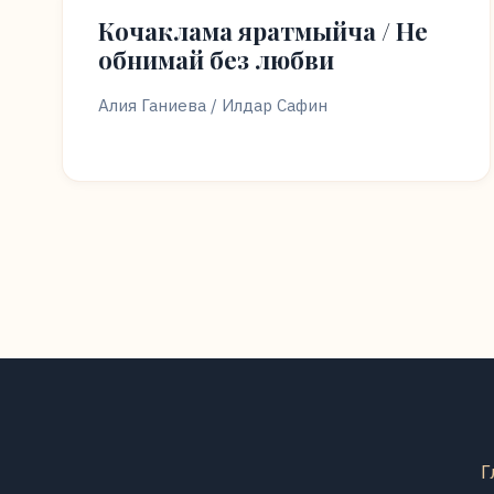
Кочаклама яратмыйча / Не
обнимай без любви
Алия Ганиева / Илдар Сафин
Г