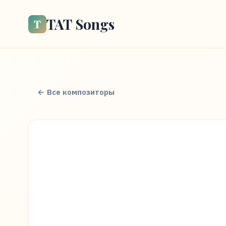
TAT Songs
Т
← Все композиторы