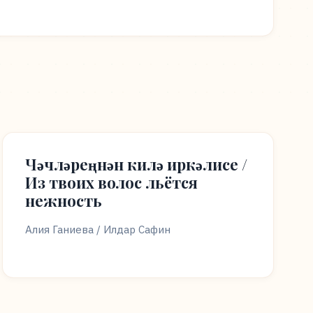
Чәчләреңнән килә иркәлисе /
Из твоих волос льётся
нежность
Алия Ганиева / Илдар Сафин