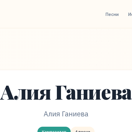
Песни
И
Алия Ганиева
Алия Ганиева