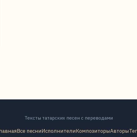
Тексты татарских песен с переводами
лавная
Все песни
Исполнители
Композиторы
Авторы
Те