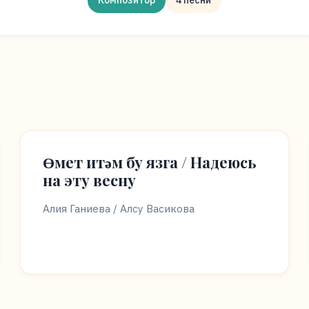
Композитор
4 песни
Өмет итәм бу язга / Надеюсь
на эту весну
Алия Ганиева / Алсу Васикова