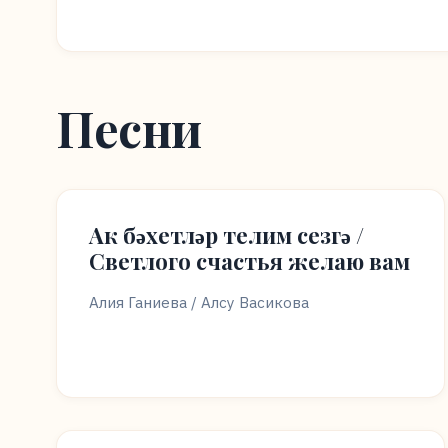
Песни
Ак бәхетләр телим сезгә /
Светлого счастья желаю вам
Алия Ганиева / Алсу Васикова