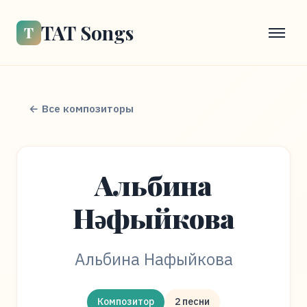
TAT Songs
Т
← Все композиторы
Альбина
Нәфыйкова
Альбина Нафыйкова
Композитор
2 песни