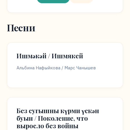
Песни
Ишмәкәй / Ишмякей
Альбина Нафыйкова / Марс Чанышев
Без сугышны күрми үскән
буын / Поколение, что
выросло без войны