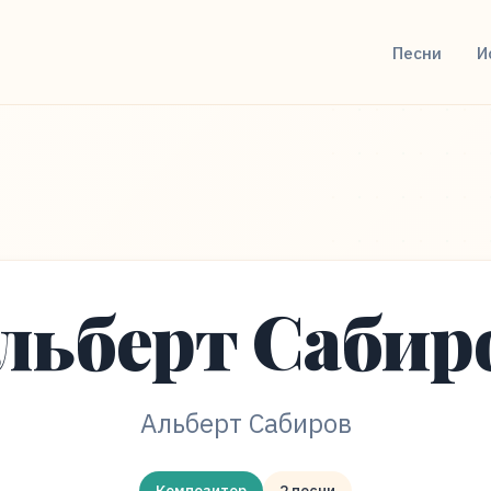
Песни
И
льберт Сабир
Альберт Сабиров