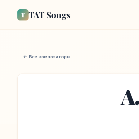
TAT Songs
Т
← Все композиторы
А