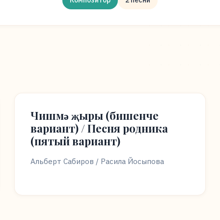
Композитор
2 песни
Чишмә җыры (бишенче
вариант) / Песня родника
(пятый вариант)
Альберт Сабиров / Расила Йосыпова