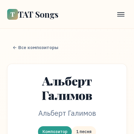
TAT Songs
Т
← Все композиторы
Альберт
Галимов
Альберт Галимов
Композитор
1 песня