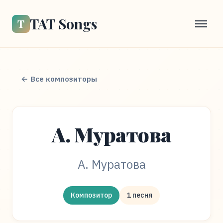
TAT Songs
Т
← Все композиторы
А. Муратова
А. Муратова
Композитор
1 песня