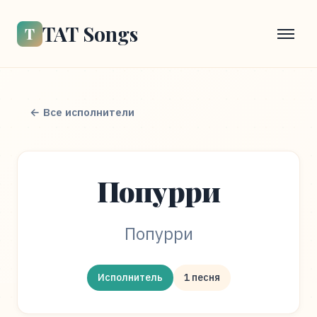
TAT Songs
Т
← Все исполнители
Попурри
Попурри
Исполнитель
1 песня